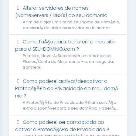
Alterar servidores de nomes
(NameServers / DNS's) do seu domÃ­nio
A fim de alojar um site no seu nome de domÃ­nio,
precisarÃ¡ de obter os servidores de nomes...
Como faÃ§o para, transferir o meu site
para a SEU-DOMINIO.com ?
Primeiro, deverÃ¡ Subscrever um dos nossos
Planos/Conta de Alojamento - e, em seguida,
transferir...
Como poderei activar/desactivar a
ProtecÃ§Ã£o de Privacidade do meu domÃ­
nio ?
A ProtecÃ§Ã£o de Privacidade Ã© um serviÃ§o
extra disponÃ­vel para o seu domÃ­nio. PoderÃ¡...
Como poderei ser contactado ao
activar a ProtecÃ§Ã£o de Privacidade ?