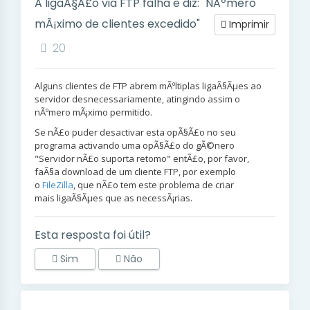
A ligaÃ§Ã£o via FTP falha e diz: "NÃºmero
mÃ¡ximo de clientes excedido"
Imprimir
20
Alguns clientes de FTP abrem mÃºltiplas ligaÃ§Ãµes ao
servidor desnecessariamente, atingindo assim o
nÃºmero mÃ¡ximo permitido.
Se nÃ£o puder desactivar esta opÃ§Ã£o no seu
programa activando uma opÃ§Ã£o do gÃ©nero
"Servidor nÃ£o suporta retomo" entÃ£o, por favor,
faÃ§a download de um cliente FTP, por exemplo
o
FileZilla
, que nÃ£o tem este problema de criar
mais ligaÃ§Ãµes que as necessÃ¡rias.
Esta resposta foi útil?
Sim
Não