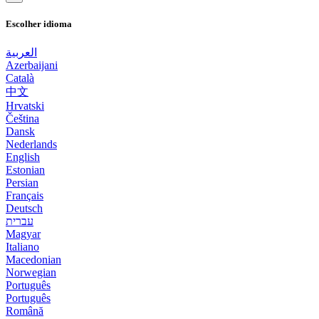
Escolher idioma
العربية
Azerbaijani
Català
中文
Hrvatski
Čeština
Dansk
Nederlands
English
Estonian
Persian
Français
Deutsch
עברית
Magyar
Italiano
Macedonian
Norwegian
Português
Português
Română