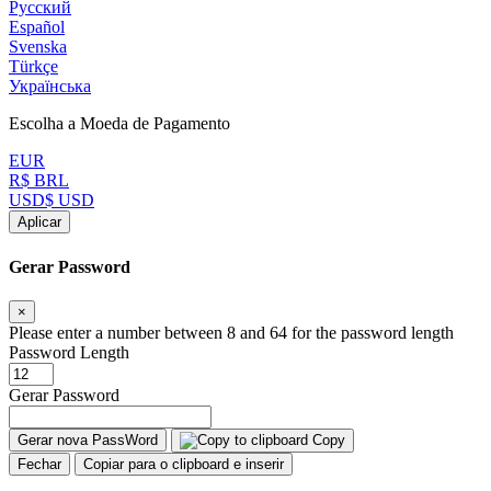
Русский
Español
Svenska
Türkçe
Українська
Escolha a Moeda de Pagamento
EUR
R$ BRL
USD$ USD
Aplicar
Gerar Password
×
Please enter a number between 8 and 64 for the password length
Password Length
Gerar Password
Gerar nova PassWord
Copy
Fechar
Copiar para o clipboard e inserir