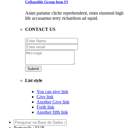
Collapsible Group Item #3
Anim pariatur cliche reprehenderit, enim eiusmod high
life accusamus terry richardson ad squid.
CONTACT US
Submit
List style
You can give link
Give link
Another Give link
Forth link
Another fifth link
Português / EUR