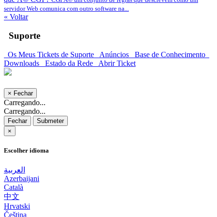
servidor Web comunica com outro software na...
« Voltar
Suporte
Os Meus Tickets de Suporte
Anúncios
Base de Conhecimento
Downloads
Estado da Rede
Abrir Ticket
×
Fechar
Carregando...
Carregando...
Fechar
Submeter
×
Escolher idioma
العربية
Azerbaijani
Català
中文
Hrvatski
Čeština