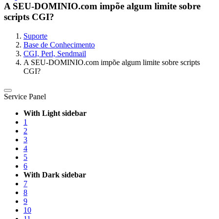
A SEU-DOMINIO.com impõe algum limite sobre
scripts CGI?
Suporte
Base de Conhecimento
CGI, Perl, Sendmail
A SEU-DOMINIO.com impõe algum limite sobre scripts
CGI?
Service Panel
With Light sidebar
1
2
3
4
5
6
With Dark sidebar
7
8
9
10
11