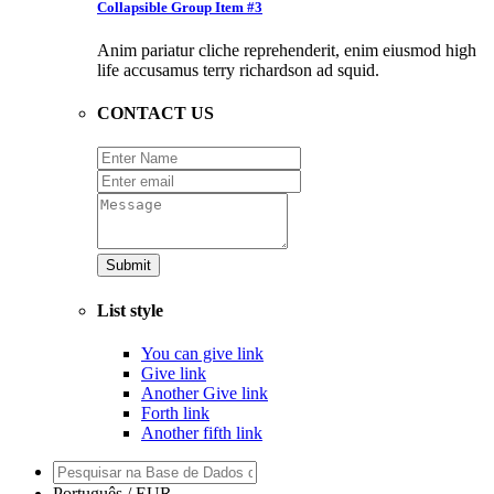
Collapsible Group Item #3
Anim pariatur cliche reprehenderit, enim eiusmod high
life accusamus terry richardson ad squid.
CONTACT US
Submit
List style
You can give link
Give link
Another Give link
Forth link
Another fifth link
Português / EUR