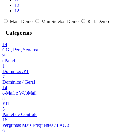
12
12
Main Demo
Mini Sidebar Demo
RTL Demo
Categorias
14
CGI, Perl, Sendmail
9
cPanel
1
Domí­nios .PT
7
Domí­nios / Geral
14
e-Mail e WebMail
8
FTP
5
Painel de Controle
16
Perguntas Mais Frequentes / FAQ's
6