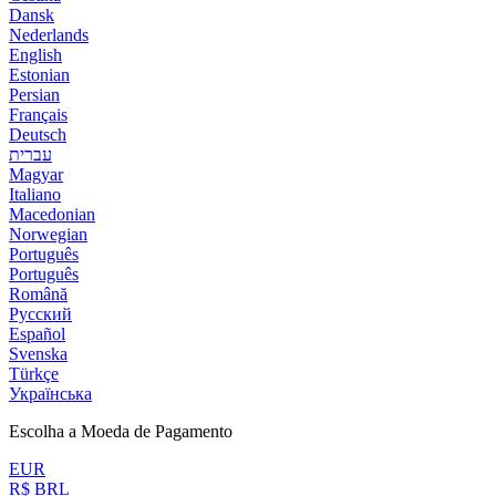
Dansk
Nederlands
English
Estonian
Persian
Français
Deutsch
עברית
Magyar
Italiano
Macedonian
Norwegian
Português
Português
Română
Русский
Español
Svenska
Türkçe
Українська
Escolha a Moeda de Pagamento
EUR
R$ BRL