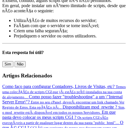
Existem, contudo, alguns scripts que nÃ³s nÃ£o permitimos.
Em geral, pode instalar um nÃºmero ilimitado de scripts, desde que
nÃ£o aconteÃ§a o seguinte:
UtilizaÃ§Ã£o de muitos recursos do servidor;
FaÃ§am com que o servidor se torne instÃ¡vel;
Criem uma falha seguranÃ§a;
Prejudiquem o servidor ou outros utilizadores.
Esta resposta foi útil?
Sim
Não
Artigos Relacionados
Como faço para configurar Contadores, Livros de Visitas, etc?
Temos
uma colecÃ§Ã£o de scripts CGI que jÃ¡ estÃ£o prÃ©-instalados na sua conta
Como posso fazer "troubleshooting" a um \"Internal
de alojamento....
Server Error\"?
Entre no seu cPanel, deverÃ¡ encontrar um link chamado Ver
Disponibilizam mod_rewrite ?
Registo de Erros. Esta opÃ§Ã£o irÃ¡...
Sim,
Em que
o mod_rewrite estÃ¡ disponÃ­vel em todos os nossos Servidores.
pasta devo colocar os meus scripts CGI ?
Os scripts CGI sÃ£o
O
executÃ¡veis a partir de qualquer lugar dentro da sua pasta "public_html"....
que Ã© CGI ?
CGI Ã© um conjunto de regras que descrevem como um