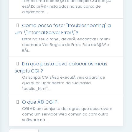
Temos uma colecÃ§Ã£o de scripts CGI que jÃ¡
estÃ£o prÃ©-instalados na sua conta de
alojamento....
Como posso fazer "troubleshooting" a
um \"Internal Server Error\"?
Entre no seu cPanel, deverÃ¡ encontrar um link
chamado Ver Registo de Erros. Esta opÃ§Ã£o
irÃ¡...
Em que pasta devo colocar os meus
scripts CGI ?
Os scripts CGI sÃ£o executÃ¡veis a partir de
qualquer lugar dentro da sua pasta
"public_html"....
O que Ã© CGI ?
CGI Ã© um conjunto de regras que descrevem
como um servidor Web comunica com outro
software na...