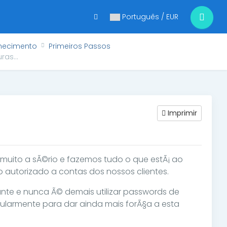
Português / EUR
hecimento
Primeiros Passos
as...
Imprimir
uito a sÃ©rio e fazemos tudo o que estÃ¡ ao
 autorizado a contas dos nossos clientes.
nte e nunca Ã© demais utilizar passwords de
ularmente para dar ainda mais forÃ§a a esta