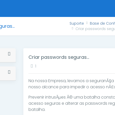
Suporte
Base de Con
uras...
Criar passwords segur
Criar passwords seguras...
1
Na nossa Empresa, levamos a seguranÃ§a m
nosso alcance para impedir o acesso nÃ£o
Prevenir intrusÃµes Ã© uma batalha consta
acesso seguras e alterar as passwords reg
batalha.