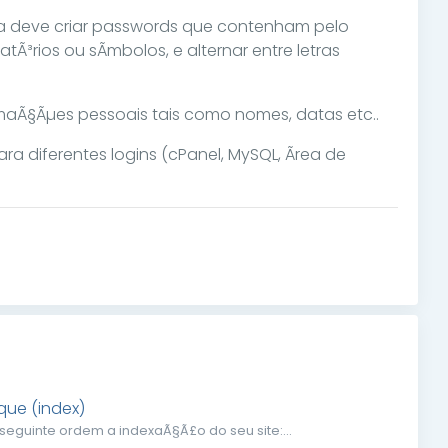
a deve criar passwords que contenham pelo
Ã³rios ou sÃ­mbolos, e alternar entre letras
ormaÃ§Ãµes pessoais tais como nomes, datas etc..
diferentes logins (cPanel, MySQL, Ãrea de
que (index)
seguinte ordem a indexaÃ§Ã£o do seu site:...