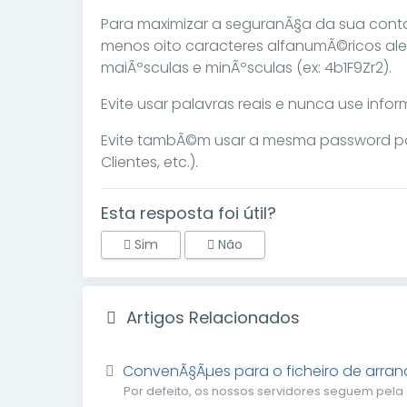
Para maximizar a seguranÃ§a da sua cont
menos oito caracteres alfanumÃ©ricos aleat
maiÃºsculas e minÃºsculas (ex: 4b1F9Zr2).
Evite usar palavras reais e nunca use inf
Evite tambÃ©m usar a mesma password para 
Clientes, etc.).
Esta resposta foi útil?
Sim
Não
Artigos Relacionados
ConvenÃ§Ãµes para o ficheiro de arran
Por defeito, os nossos servidores seguem pela 