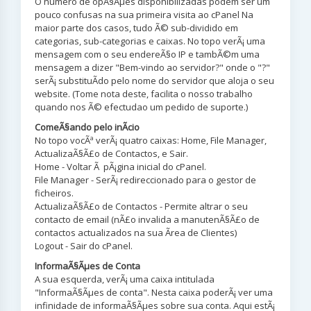
O numero de opÃ§Ãµes disponibilizadas podem ser um
pouco confusas na sua primeira visita ao cPanel Na
maior parte dos casos, tudo Ã© sub-dividido em
categorias, sub-categorias e caixas. No topo verÃ¡ uma
mensagem com o seu endereÃ§o IP e tambÃ©m uma
mensagem a dizer "Bem-vindo ao servidor?" onde o "?"
serÃ¡ substituÃ­do pelo nome do servidor que aloja o seu
website. (Tome nota deste, facilita o nosso trabalho
quando nos Ã© efectudao um pedido de suporte.)
ComeÃ§ando pelo inÃ­cio
No topo vocÃª verÃ¡ quatro caixas: Home, File Manager,
ActualizaÃ§Ã£o de Contactos, e Sair.
Home - Voltar Ã pÃ¡gina inicial do cPanel.
File Manager - SerÃ¡ redireccionado para o gestor de
ficheiros.
ActualizaÃ§Ã£o de Contactos - Permite altrar o seu
contacto de email (nÃ£o invalida a manutenÃ§Ã£o de
contactos actualizados na sua Ãrea de Clientes)
Logout - Sair do cPanel.
InformaÃ§Ãµes de Conta
A sua esquerda, verÃ¡ uma caixa intitulada
"InformaÃ§Ãµes de conta". Nesta caixa poderÃ¡ ver uma
infinidade de informaÃ§Ãµes sobre sua conta. Aqui estÃ¡