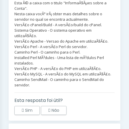
Esta Ã© a caixa com o titulo "InformaÃ§Ãµes sobre a
Conta".
Nesta caixa vocÃª irÃ¡ obter mais detalhes sobre o
servidor no qual se encontra actualmente.
VersÃ£o cPanel/Build - A versÃ£o/build do cPanel.
Sistema Operativo - O sistema operativo em
utilizaÃ§Ã£o.
VersÃ£o Apache - Versao do Apache em utilizaÃ§Ã£o.
VersÃ£o Perl - A versÃ£o Perl do servidor.
Caminho Perl - O caminho para o Perl.
Installed Perl MÃ³dules - Uma lista de mÃ³dulos Perl
instalados.
VersÃ£o PHP - A versÃ£o do PHP em utilizaÃ§Ã£o.
VersÃ£o MySQL - A versÃ£o do MySQL em utilizaÃ§Ã£o.
Caminho SendMail - O caminho para o SendMail do
servidor.
Esta resposta foi útil?
Sim
Não