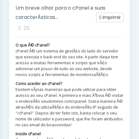
Um breve olhar para o cPanel e suas
caracterÃ­sticas...
Imprimir
25
O que Ã© cPanel?
cPanel Ã© um sistema de gestÃ£o do lado do servidor
que executa o back-end do seu site. A partir daqui tem
acesso a muitas ferramentas e scripts que irÃ£o
adicionar um pouco de tudo ao seu website, desde
novos scripts a ferramentas de monitorizaÃ§Ã£o.
Como aceder ao cPanel?
Existem vÃ¡rias maneiras que pode utilizar para obter
acesso ao seu cPanel. A primeira e mais Ã³bvia Ã© visitar
o endereÃ§o seudominio.com/cpanel. Outra maneira Ã©
atravÃ©s da utilizaÃ§Ã£o do endereÃ§o IP seguido de
"/cPanel". Depois de ter feito isto, basta colocar o seu
nome de utilizador e password, que lhe foram atribuidos
no seu email de boasvondas!
Inside cPanel