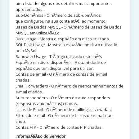
uma lista de alguns dos detalhes mais importantes
apresentados.
Sub-DomÃ­nios - O nÃºmero de sub-domÃ­nios
que configurou na sua conta atÃ© ao momento.
Bases de Dados MySQL - O nÃºmero de Bases de Dados
MySQL em utilizaÃ§Ã£o.
Disk Usage - Mostra o espaÃ§o em disco utilizado.
SQL Disk Usage - Mostra o espaÃ§o em disco utilizado
pelo MySql.
Bandwith Usage - TrÃ¡fego utilizado este mÃªs
EspaÃ§o em disco disponÃ­vel - A quantidade de
espaÃ§o que tem disponivel para utilizar.
Contas de email - O nÃºmero de contas de e-mail
criadas.
Email Forwarders - O nÃºmero de reencaminhamentos de
e-mail criados.
Auto-responders - O nÃºmero de auto-responders
(respostas automÃ¡ticas) criadas.
Listas de Email - O nÃºmero de mailling lists criadas.
Filtros de e-mail - O nÃºmero de filtros de e-mail que
criou.
Contas FTP - O nÃºmero de contas FTP criadas.
InformaÃ§Ã£o do Servidor